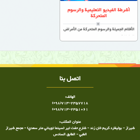
أشرطة الفيديو التعليمية والرسوم
المتحركة
الأفلام الجميلة والرسوم المتحركة من الأمراض
المختلفة
اتصل بنا
الهاتف:
(+98)713-2357718
(+98)713-2351061
عنوان المكتب:
شيراز - بوليفارد كريم خان زند - شارع حفت تير (سينما توينتي متر سعدي) - مجمع شيراز
الطبي - الطابق السادس